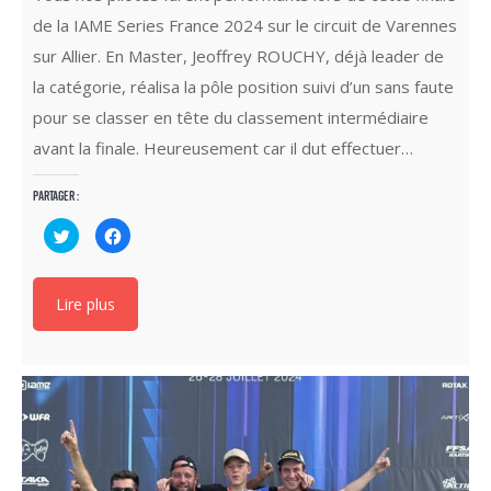
de la IAME Series France 2024 sur le circuit de Varennes
sur Allier. En Master, Jeoffrey ROUCHY, déjà leader de
la catégorie, réalisa la pôle position suivi d’un sans faute
pour se classer en tête du classement intermédiaire
avant la finale. Heureusement car il dut effectuer…
Partager :
Cliquez
Cliquez
pour
pour
partager
partager
sur
sur
Twitter(ouvre
Facebook(ouvre
dans
dans
Lire plus
une
une
nouvelle
nouvelle
fenêtre)
fenêtre)