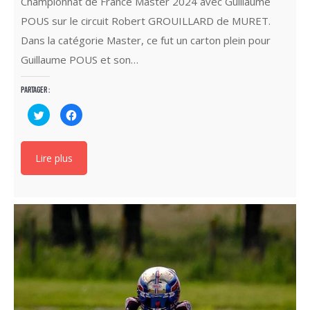
Championnat de France Master 2024 avec Guillaume
POUS sur le circuit Robert GROUILLARD de MURET.
Dans la catégorie Master, ce fut un carton plein pour
Guillaume POUS et son…
Partager :
Cliquez
Cliquez
pour
pour
partager
partager
sur
sur
Twitter(ouvre
Facebook(ouvre
dans
dans
Lire plus
une
une
nouvelle
nouvelle
fenêtre)
fenêtre)