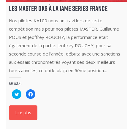
LES MASTER OKS À LA IAME SERIES FRANCE
Nos pilotes KA100 nous ont ravi lors de cette
compétition mais pour nos pilotes MASTER, Guillaume
POUS et Jeoffrey ROUCHY, la performance était
également de la partie. Jeoffrey ROUCHY, pour sa
seconde course de l’année, débuta avec une sanctions
aux essais chronométrés voyant ses deux meilleurs
tours annulés, ce qui le plaça en 6ème position…
Partager :
Cliquez
Cliquez
pour
pour
partager
partager
sur
sur
Twitter(ouvre
Facebook(ouvre
dans
dans
Lire plus
une
une
nouvelle
nouvelle
fenêtre)
fenêtre)