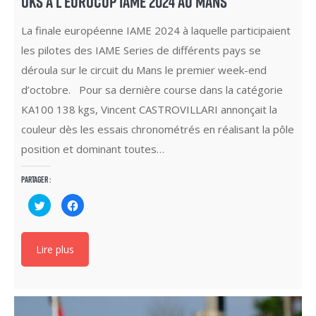
OKS À L’EUROCUP IAME 2024 AU MANS
La finale européenne IAME 2024 à laquelle participaient
les pilotes des IAME Series de différents pays se
déroula sur le circuit du Mans le premier week-end
d’octobre. Pour sa dernière course dans la catégorie
KA100 138 kgs, Vincent CASTROVILLARI annonçait la
couleur dès les essais chronométrés en réalisant la pôle
position et dominant toutes…
Partager :
Cliquez
Cliquez
pour
pour
partager
partager
sur
sur
Twitter(ouvre
Facebook(ouvre
dans
dans
Lire plus
une
une
nouvelle
nouvelle
fenêtre)
fenêtre)