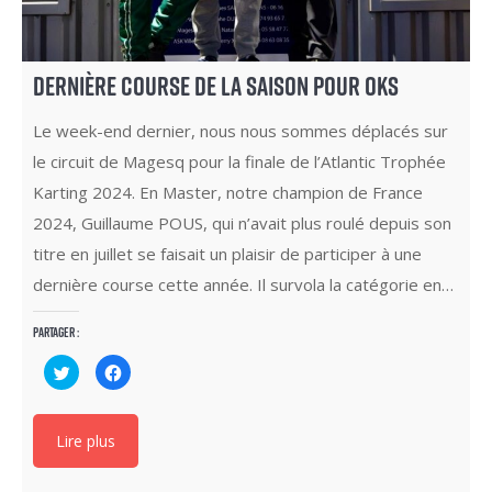
DERNIÈRE COURSE DE LA SAISON POUR OKS
Le week-end dernier, nous nous sommes déplacés sur
le circuit de Magesq pour la finale de l’Atlantic Trophée
Karting 2024. En Master, notre champion de France
2024, Guillaume POUS, qui n’avait plus roulé depuis son
titre en juillet se faisait un plaisir de participer à une
dernière course cette année. Il survola la catégorie en…
Partager :
Cliquez
Cliquez
pour
pour
partager
partager
sur
sur
Twitter(ouvre
Facebook(ouvre
dans
dans
Lire plus
une
une
nouvelle
nouvelle
fenêtre)
fenêtre)