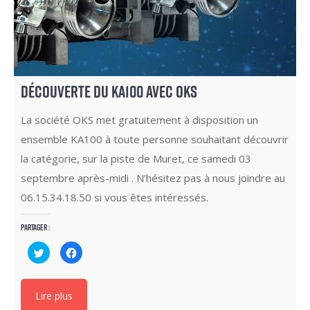
DÉCOUVERTE DU KA100 AVEC OKS
La société OKS met gratuitement à disposition un
ensemble KA100 à toute personne souhaitant découvrir
la catégorie, sur la piste de Muret, ce samedi 03
septembre après-midi . N’hésitez pas à nous joindre au
06.15.34.18.50 si vous êtes intéressés.
Partager :
Cliquez
Cliquez
pour
pour
partager
partager
sur
sur
Twitter(ouvre
Facebook(ouvre
dans
dans
Lire plus
une
une
nouvelle
nouvelle