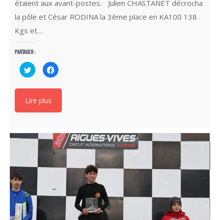
étaient aux avant-postes. Julien CHASTANET décrocha
la pôle et César RODINA la 3ème place en KA100 138
Kgs et…
Partager :
Cliquez
Cliquez
pour
pour
partager
partager
sur
sur
Twitter(ouvre
Facebook(ouvre
dans
dans
Lire plus
une
une
nouvelle
nouvelle
fenêtre)
fenêtre)