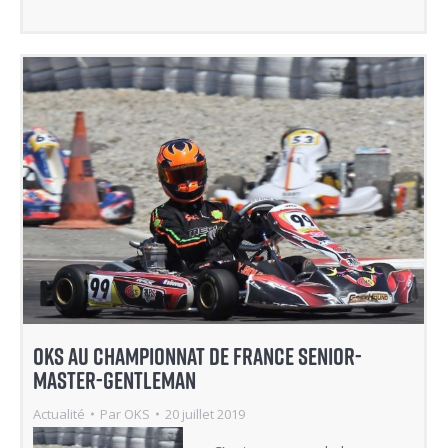
partager
partager
sur
sur
Twitter(ouvre
Facebook(ouvre
dans
dans
une
une
nouvelle
nouvelle
fenêtre)
fenêtre)
OKS AU CHAMPIONNAT DE FRANCE SENIOR-
MASTER-GENTLEMAN
Actualité
Par
OKS
20 juillet 2019