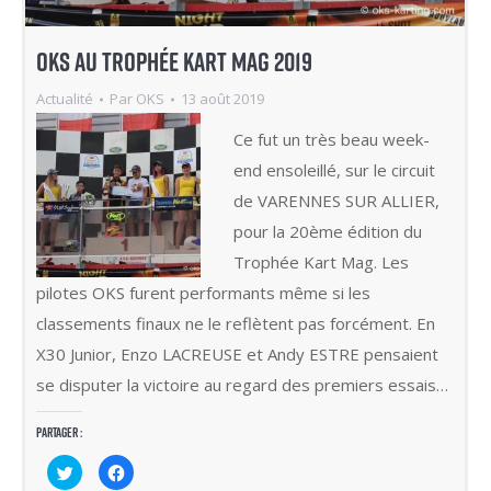
OKS AU TROPHÉE KART MAG 2019
Actualité
Par
OKS
13 août 2019
Ce fut un très beau week-
end ensoleillé, sur le circuit
de VARENNES SUR ALLIER,
pour la 20ème édition du
Trophée Kart Mag. Les
pilotes OKS furent performants même si les
classements finaux ne le reflètent pas forcément. En
X30 Junior, Enzo LACREUSE et Andy ESTRE pensaient
se disputer la victoire au regard des premiers essais…
Partager :
Cliquez
Cliquez
pour
pour