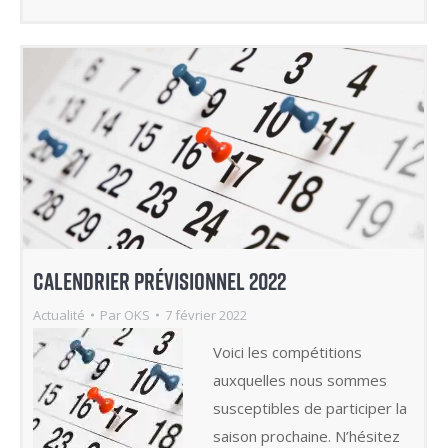
sur
sur
Twitter(ouvre
Facebook(ouvre
dans
dans
une
une
nouvelle
nouvelle
fenêtre)
fenêtre)
CALENDRIER PRÉVISIONNEL 2022
Actualité
Par
OKS
7 février 2022
Voici les compétitions
auxquelles nous sommes
susceptibles de participer la
saison prochaine. N’hésitez