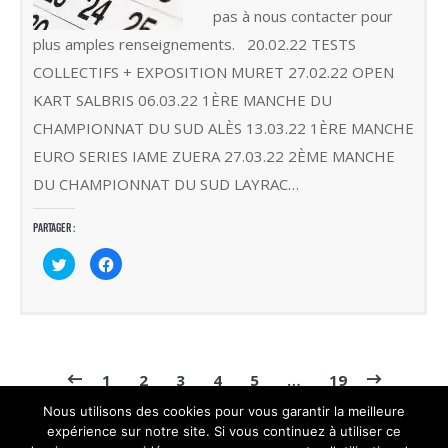
pas à nous contacter pour
plus amples renseignements. 20.02.22 TESTS
COLLECTIFS + EXPOSITION MURET 27.02.22 OPEN
KART SALBRIS 06.03.22 1ÈRE MANCHE DU
CHAMPIONNAT DU SUD ALÈS 13.03.22 1ÈRE MANCHE
EURO SERIES IAME ZUERA 27.03.22 2ÈME MANCHE
DU CHAMPIONNAT DU SUD LAYRAC…
Partager :
Cliquez
Cliquez
pour
pour
partager
partager
sur
sur
Twitter(ouvre
Facebook(ouvre
dans
dans
une
une
nouvelle
nouvelle
fenêtre)
fenêtre)
1
2
3
4
5
…
19
Nous utilisons des cookies pour vous garantir la meilleure
expérience sur notre site. Si vous continuez à utiliser ce