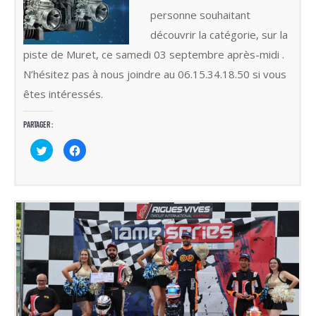
personne souhaitant
découvrir la catégorie, sur la
piste de Muret, ce samedi 03 septembre après-midi .
N’hésitez pas à nous joindre au 06.15.34.18.50 si vous
êtes intéressés.
Partager :
Cliquez
Cliquez
pour
pour
partager
partager
sur
sur
Twitter(ouvre
Facebook(ouvre
dans
dans
une
une
nouvelle
nouvelle
fenêtre)
fenêtre)