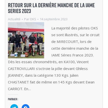
RETOUR SUR LA DERNIÈRE MANCHE DE LA IAME
SERIES 2023
Actualité
Par
OKS
14 septembre 2023
La majorité des pilotes OKS
se sont illustrés, sur le circuit
de MIRECOURT, lors de
cette dernière manche de la
IAME Séries France 2023.
Dès les essais chronométrés, en KA100, Vincent
CASTROVILLARI s’octroie la pôle devant Ghiless
JEANNEY, dans la catégorie 130 Kgs. Julien
CHASTANET fait de même en 145 Kgs devant Ewan
CARROT. En…
Partager :
Cliquez
Cliquez