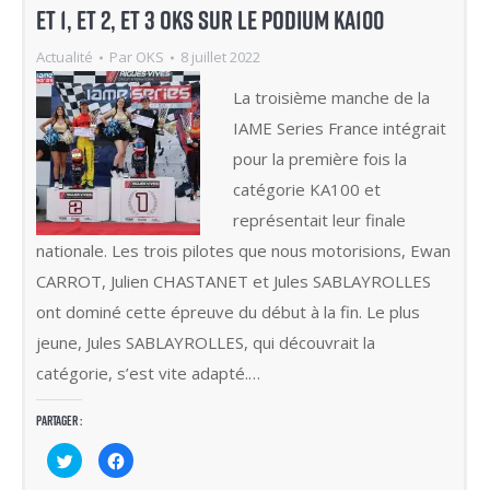
ET 1, ET 2, ET 3 OKS SUR LE PODIUM KA100
Actualité
Par
OKS
8 juillet 2022
La troisième manche de la
IAME Series France intégrait
pour la première fois la
catégorie KA100 et
représentait leur finale
nationale. Les trois pilotes que nous motorisions, Ewan
CARROT, Julien CHASTANET et Jules SABLAYROLLES
ont dominé cette épreuve du début à la fin. Le plus
jeune, Jules SABLAYROLLES, qui découvrait la
catégorie, s’est vite adapté.…
Partager :
Cliquez
Cliquez
pour
pour
partager
partager