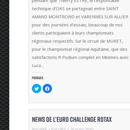
pendant que Thierry ESTRE, le responsable
technique d’OKS se partageait entre SAINT
AMAND MONTROND et VARENNES SUR ALLIER
pour des journées d’essais, beaucoup de nos
clients participaient à leurs championnats
régionaux respectifs. Sur le circuit de MURET,
pour le championnat régional Aquitaine, que des
satisfactions !!! Podium complet en Minimes avec
Luca…
Partager :
Cliquez
Cliquez
pour
pour
partager
partager
sur
sur
Twitter(ouvre
Facebook(ouvre
dans
dans
une
une
nouvelle
nouvelle
fenêtre)
fenêtre)
NEWS DE L’EURO CHALLENGE ROTAX
Actualité
Par
OKS
26 mars 2010