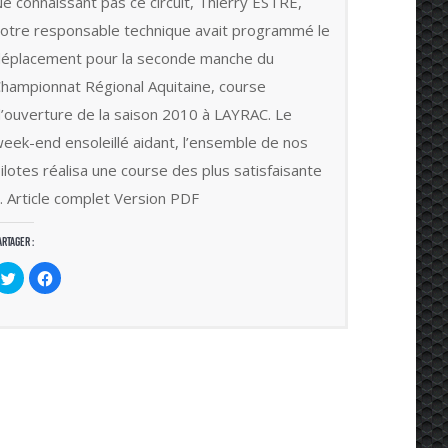
e connaissant pas ce circuit, Thierry ESTRE,
otre responsable technique avait programmé le
éplacement pour la seconde manche du
hampionnat Régional Aquitaine, course
’ouverture de la saison 2010 à LAYRAC. Le
eek-end ensoleillé aidant, l’ensemble de nos
ilotes réalisa une course des plus satisfaisante
 Article complet Version PDF
artager :
Cliquez
Cliquez
pour
pour
partager
partager
sur
sur
Twitter(ouvre
Facebook(ouvre
dans
dans
une
une
nouvelle
nouvelle
fenêtre)
fenêtre)