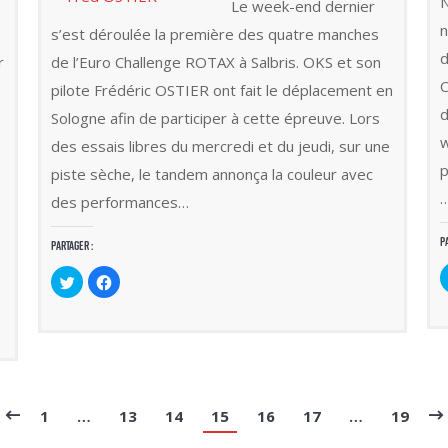
N
Le week-end dernier
n
s’est déroulée la première des quatre manches
d
r
de l’Euro Challenge ROTAX à Salbris. OKS et son
C
pilote Frédéric OSTIER ont fait le déplacement en
d
Sologne afin de participer à cette épreuve. Lors
w
des essais libres du mercredi et du jeudi, sur une
p
piste sèche, le tandem annonça la couleur avec
…
des performances…
P
Partager :
Cliquez
Cliquez
pour
pour
partager
partager
sur
sur
Twitter(ouvre
Facebook(ouvre
dans
dans
une
une
nouvelle
nouvelle
fenêtre)
fenêtre)
1
…
13
14
15
16
17
…
19