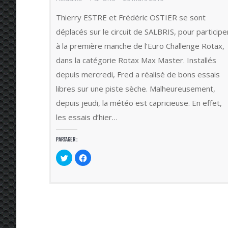
Thierry ESTRE et Frédéric OSTIER se sont
déplacés sur le circuit de SALBRIS, pour participe
à la première manche de l’Euro Challenge Rotax,
dans la catégorie Rotax Max Master. Installés
depuis mercredi, Fred a réalisé de bons essais
libres sur une piste sèche. Malheureusement,
depuis jeudi, la météo est capricieuse. En effet,
les essais d’hier…
Partager :
Cliquez
Cliquez
pour
pour
partager
partager
sur
sur
Twitter(ouvre
Facebook(ouvre
dans
dans
une
une
nouvelle
nouvelle
fenêtre)
fenêtre)