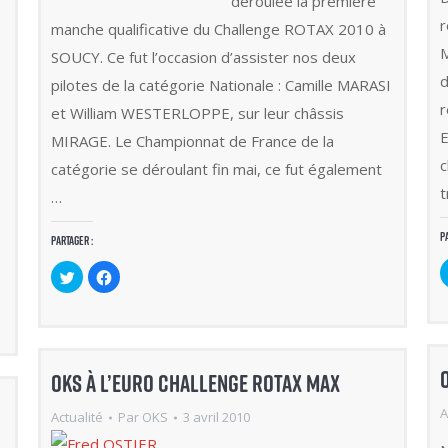
déroulée la première
r
manche qualificative du Challenge ROTAX 2010 à
M
SOUCY. Ce fut l’occasion d’assister nos deux
d
pilotes de la catégorie Nationale : Camille MARASI
r
et William WESTERLOPPE, sur leur châssis
E
MIRAGE. Le Championnat de France de la
c
catégorie se déroulant fin mai, ce fut également
t
…
P
Partager :
Cliquez
Cliquez
pour
pour
partager
partager
sur
sur
Twitter(ouvre
Facebook(ouvre
dans
dans
une
une
nouvelle
nouvelle
fenêtre)
fenêtre)
OKS À L’EURO CHALLENGE ROTAX MAX
A
Actualité
Par
OKS
3 avril 2010