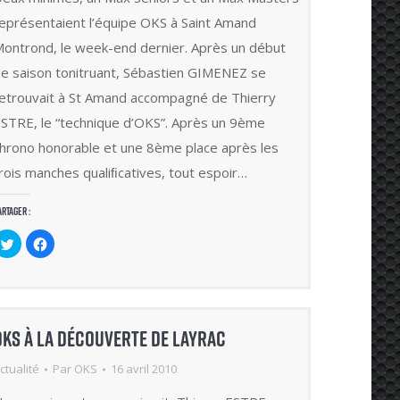
eprésentaient l’équipe OKS à Saint Amand
ontrond, le week-end dernier. Après un début
e saison tonitruant, Sébastien GIMENEZ se
etrouvait à St Amand accompagné de Thierry
STRE, le “technique d’OKS”. Après un 9ème
hrono honorable et une 8ème place après les
rois manches qualiﬁcatives, tout espoir…
artager :
Cliquez
Cliquez
pour
pour
partager
partager
sur
sur
Twitter(ouvre
Facebook(ouvre
dans
dans
une
une
nouvelle
nouvelle
fenêtre)
fenêtre)
OKS à la découverte de LAYRAC
ctualité
Par
OKS
16 avril 2010