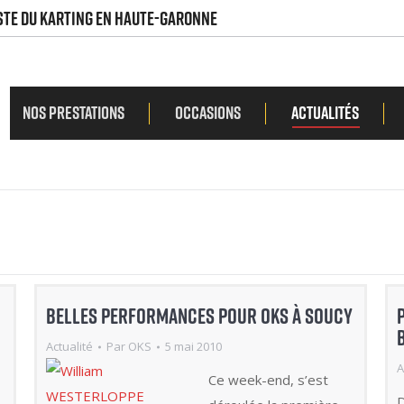
ISTE DU KARTING EN HAUTE-GARONNE
Nos prestations
Occasions
Actualités
Nos prestations
Occasions
Actualités
Belles performances pour OKS à SOUCY
Actualité
Par
OKS
5 mai 2010
A
Ce week-end, s’est
D