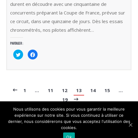
durent en découdre avec une cinquantaine de
concurrents préparant la Coupe de France, prévue sur
ce circuit, dans une quinzaine de jours. Dès les essais
chronométrés, nos pilotes affichèrent…
Partager :
Cliquez
Cliquez
pour
pour
partager
partager
sur
sur
Twitter(ouvre
Facebook(ouvre
dans
dans
une
une
nouvelle
nouvelle
fenêtre)
fenêtre)
1
…
11
12
13
14
15
…
19
Nous utilisons des cookies pour vous garantir la meilleure
expérience sur notre site. Si vous continuez à utiliser ce
dernier, nous considérerons que vous acceptez l'utilisation des
cookies.
© copyright 2018 - Oks -
Réalisation Bel et Bien Vu
Ok