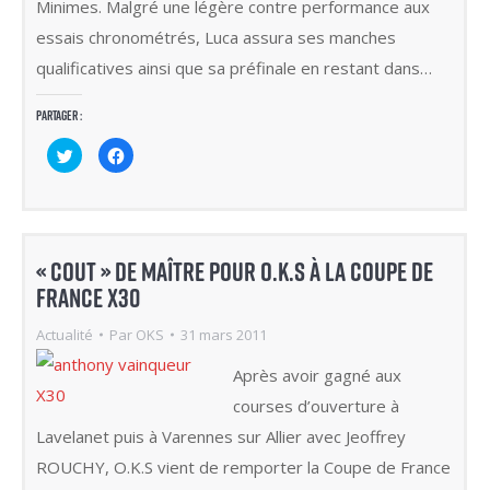
Minimes. Malgré une légère contre performance aux
essais chronométrés, Luca assura ses manches
qualificatives ainsi que sa préfinale en restant dans…
Partager :
Cliquez
Cliquez
pour
pour
partager
partager
sur
sur
Twitter(ouvre
Facebook(ouvre
dans
dans
une
une
nouvelle
nouvelle
fenêtre)
fenêtre)
« COUT » DE MAÎTRE POUR O.K.S À LA COUPE DE
FRANCE X30
Actualité
Par
OKS
31 mars 2011
Après avoir gagné aux
courses d’ouverture à
Lavelanet puis à Varennes sur Allier avec Jeoffrey
ROUCHY, O.K.S vient de remporter la Coupe de France