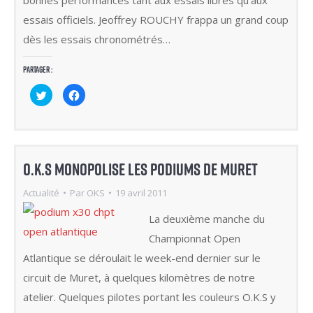
essais officiels. Jeoffrey ROUCHY frappa un grand coup
dès les essais chronométrés…
Partager :
Cliquez
Cliquez
pour
pour
partager
partager
sur
sur
Twitter(ouvre
Facebook(ouvre
dans
dans
une
une
nouvelle
nouvelle
fenêtre)
fenêtre)
O.K.S MONOPOLISE LES PODIUMS DE MURET
Actualité
Par
OKS
19 avril 2011
La deuxième manche du
Championnat Open
Atlantique se déroulait le week-end dernier sur le
circuit de Muret, à quelques kilomètres de notre
atelier. Quelques pilotes portant les couleurs O.K.S y