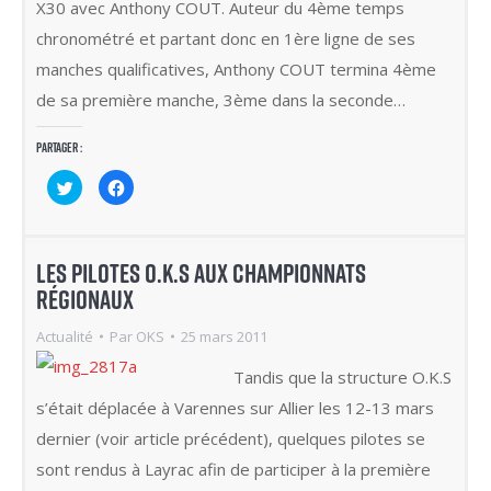
X30 avec Anthony COUT. Auteur du 4ème temps
chronométré et partant donc en 1ère ligne de ses
manches qualificatives, Anthony COUT termina 4ème
de sa première manche, 3ème dans la seconde…
Partager :
Cliquez
Cliquez
pour
pour
partager
partager
sur
sur
Twitter(ouvre
Facebook(ouvre
dans
dans
une
une
Les pilotes O.K.S aux Championnats
nouvelle
nouvelle
fenêtre)
fenêtre)
Régionaux
Actualité
Par
OKS
25 mars 2011
Tandis que la structure O.K.S
s’était déplacée à Varennes sur Allier les 12-13 mars
dernier (voir article précédent), quelques pilotes se
sont rendus à Layrac afin de participer à la première