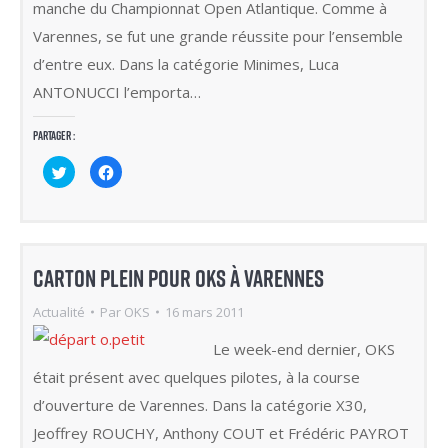
manche du Championnat Open Atlantique. Comme à
Varennes, se fut une grande réussite pour l’ensemble
d’entre eux. Dans la catégorie Minimes, Luca
ANTONUCCI l’emporta…
Partager :
Cliquez
Cliquez
pour
pour
partager
partager
sur
sur
Twitter(ouvre
Facebook(ouvre
dans
dans
une
une
nouvelle
nouvelle
fenêtre)
fenêtre)
Carton plein pour OKS à Varennes
Actualité
Par
OKS
16 mars 2011
Le week-end dernier, OKS
était présent avec quelques pilotes, à la course
d’ouverture de Varennes. Dans la catégorie X30,
Jeoffrey ROUCHY, Anthony COUT et Frédéric PAYROT